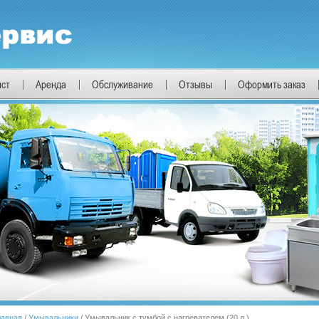
ист
Аренда
Обслуживание
Отзывы
Оформить заказ
лавная
/
Умывальники
/ Умывальник с тумбой с нагревателем (20 л.)