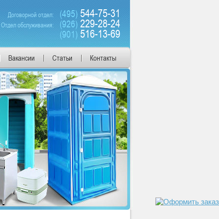
544-75-31
(495)
Договорной отдел:
229-28-24
(926)
Отдел обслуживания:
516-13-69
(901)
Вакансии
Статьи
Контакты